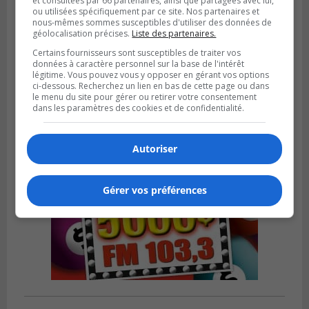
et consultées par 66 partenaires, ainsi que partagées avec lui,
ou utilisées spécifiquement par ce site. Nos partenaires et
nous-mêmes sommes susceptibles d'utiliser des données de
SAINT-CATHERINE
géolocalisation précises.
Liste des partenaires.
Publié le 30 juillet 2026 à 07h58
Sainte-Catherine prolonge son aide
Certains fournisseurs sont susceptibles de traiter vos
données à caractère personnel sur la base de l'intérêt
financière au Complexe Le Partage
légitime. Vous pouvez vous y opposer en gérant vos options
ci-dessous. Recherchez un lien en bas de cette page ou dans
le menu du site pour gérer ou retirer votre consentement
dans les paramètres des cookies et de confidentialité.
Autoriser
Gérer vos préférences