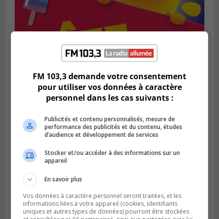
FM 103,3 demande votre consentement
SAINT-BRUNO-DE-MONTARVILLE
pour utiliser vos données à caractère
Publié le 2 août 2026 à 08h06
personnel dans les cas suivants :
La Fête des parcs est de retour à Saint-
Bruno
Publicités et contenu personnalisés, mesure de
performance des publicités et du contenu, études
d’audience et développement de services
Stocker et/ou accéder à des informations sur un
appareil
En savoir plus
Vos données à caractère personnel seront traitées, et les
informations liées à votre appareil (cookies, identifiants
uniques et autres types de données) pourront être stockées