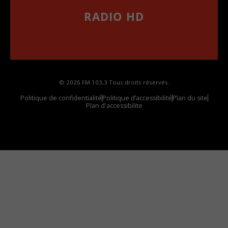
RADIO HD
••••••••••••••••••
Comment synthoniser la fréquence HD dans
votre voiture
© 2026 FM 103,3 Tous droits réservés.
Politique de confidentialité
Politique d’accessibilité
Plan du site
Plan d'accessibilite