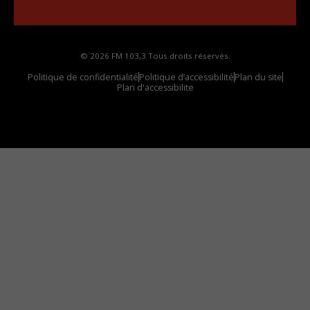
votre voiture
© 2026 FM 103,3 Tous droits réservés.
Politique de confidentialité
Politique d’accessibilité
Plan du site
Plan d'accessibilite
Comment installer notre vignette sur votre