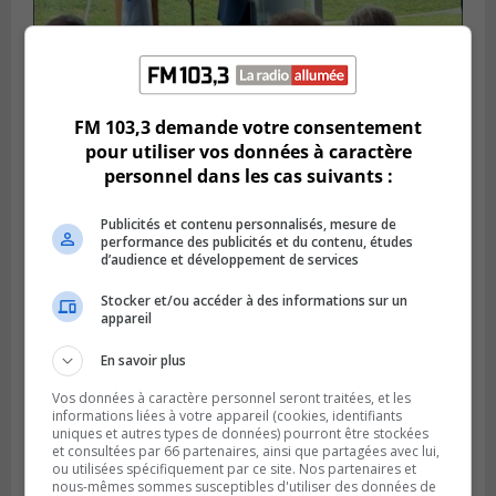
SAINT-HUBERT
Publié le 14 juillet 2026 à 04h58
FM 103,3 demande votre consentement
L’ÉNA de Saint-Hubert pourrait vivre une
pour utiliser vos données à caractère
forte croissance
personnel dans les cas suivants :
Publicités et contenu personnalisés, mesure de
performance des publicités et du contenu, études
d’audience et développement de services
Stocker et/ou accéder à des informations sur un
appareil
En savoir plus
Vos données à caractère personnel seront traitées, et les
informations liées à votre appareil (cookies, identifiants
uniques et autres types de données) pourront être stockées
et consultées par 66 partenaires, ainsi que partagées avec lui,
BOUCHERVILLE
ou utilisées spécifiquement par ce site. Nos partenaires et
Publié le 13 juillet 2026 à 10h43
nous-mêmes sommes susceptibles d'utiliser des données de
Boucherville et le CSSP discutent d’une