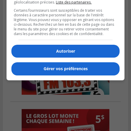
géolocalisation précises.
Liste des partenaires.
Planification scolaire
Certains fournisseurs sont susceptibles de traiter vos
données à caractère personnel sur la base de l'intérêt
légitime. Vous pouvez vous y opposer en gérant vos options
ci-dessous. Recherchez un lien en bas de cette page ou dans
le menu du site pour gérer ou retirer votre consentement
dans les paramètres des cookies et de confidentialité.
Autoriser
Gérer vos préférences