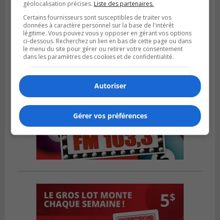
géolocalisation précises.
Liste des partenaires.
points en Ligue 1 Québec
Certains fournisseurs sont susceptibles de traiter vos
données à caractère personnel sur la base de l'intérêt
légitime. Vous pouvez vous y opposer en gérant vos options
ci-dessous. Recherchez un lien en bas de cette page ou dans
le menu du site pour gérer ou retirer votre consentement
dans les paramètres des cookies et de confidentialité.
Autoriser
Gérer vos préférences