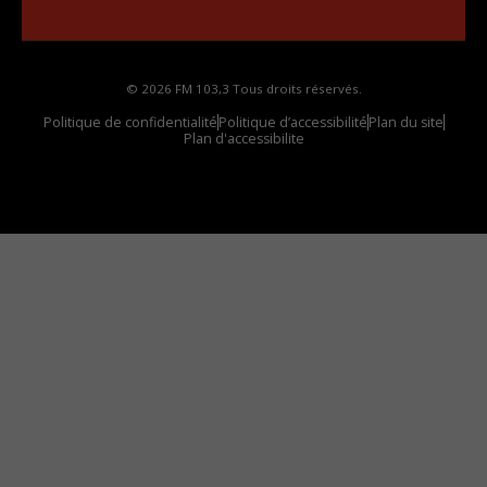
votre voiture
© 2026 FM 103,3 Tous droits réservés.
Politique de confidentialité
Politique d’accessibilité
Plan du site
Plan d'accessibilite
Comment installer notre vignette sur votre