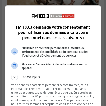
LONGUEUIL
FM 103,3 demande votre consentement
Publié le 5 août 2026 à 08h38
pour utiliser vos données à caractère
Les Ducs s’inclinent 4‑3 face à ABC 16U
personnel dans les cas suivants :
dans un match serré à Longueuil
Publicités et contenu personnalisés, mesure de
performance des publicités et du contenu, études
d’audience et développement de services
Stocker et/ou accéder à des informations sur un
appareil
En savoir plus
Vos données à caractère personnel seront traitées, et les
informations liées à votre appareil (cookies, identifiants
uniques et autres types de données) pourront être stockées
et consultées par 66 partenaires, ainsi que partagées avec lui,
ou utilisées spécifiquement par ce site. Nos partenaires et
Publié le 4 août 2026 à 07h27
nous-mêmes sommes susceptibles d'utiliser des données de
Les clubs de la Rive-Sud récoltent des