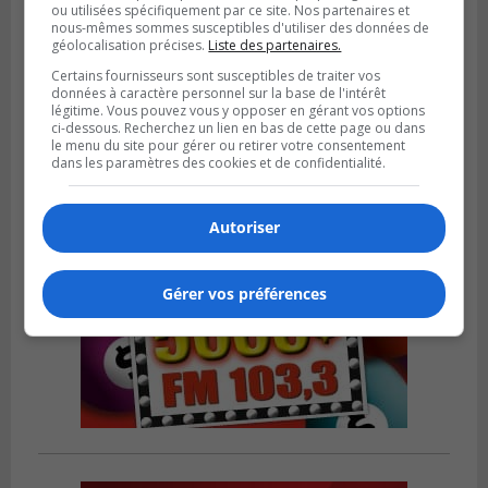
ou utilisées spécifiquement par ce site. Nos partenaires et
nous-mêmes sommes susceptibles d'utiliser des données de
LONGUEUIL
géolocalisation précises.
Liste des partenaires.
Publié le 5 août 2026 à 08h38
Les Ducs s’inclinent 4‑3 face à ABC 16U
Certains fournisseurs sont susceptibles de traiter vos
dans un match serré à Longueuil
données à caractère personnel sur la base de l'intérêt
légitime. Vous pouvez vous y opposer en gérant vos options
ci-dessous. Recherchez un lien en bas de cette page ou dans
le menu du site pour gérer ou retirer votre consentement
dans les paramètres des cookies et de confidentialité.
Autoriser
Gérer vos préférences