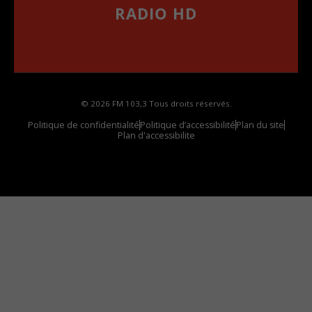
RADIO HD
••••••••••••••••••
Comment synthoniser la fréquence HD dans
votre voiture
© 2026 FM 103,3 Tous droits réservés.
Politique de confidentialité
Politique d’accessibilité
Plan du site
Plan d'accessibilite