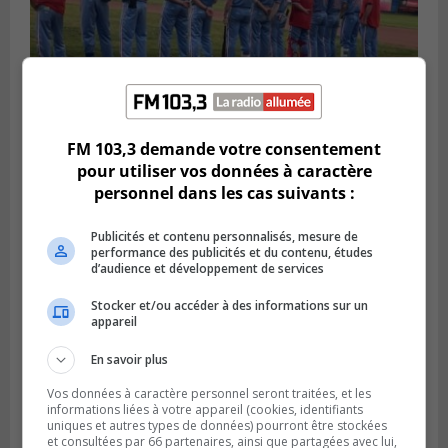
FM 103,3 demande votre consentement
LONGUEUIL
pour utiliser vos données à caractère
Publié le 6 août 2026 à 05h11
Une poussée tardive propulse les Ducs
personnel dans les cas suivants :
vers la victoire à Laval
Publicités et contenu personnalisés, mesure de
performance des publicités et du contenu, études
d’audience et développement de services
Stocker et/ou accéder à des informations sur un
appareil
En savoir plus
Vos données à caractère personnel seront traitées, et les
informations liées à votre appareil (cookies, identifiants
uniques et autres types de données) pourront être stockées
et consultées par 66 partenaires, ainsi que partagées avec lui,