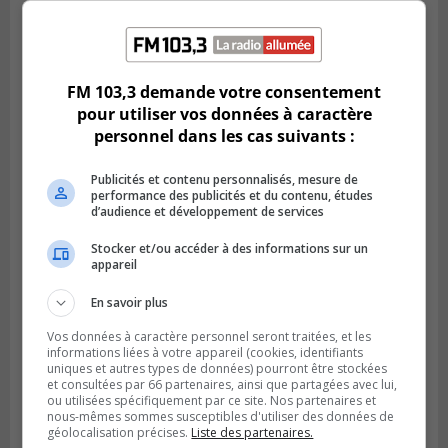
Publié le 4 août 2026 à 07h27
Les clubs de la Rive-Sud récoltent des
FM 103,3 demande votre consentement
points en Ligue 1 Québec
pour utiliser vos données à caractère
personnel dans les cas suivants :
Publicités et contenu personnalisés, mesure de
performance des publicités et du contenu, études
d’audience et développement de services
Stocker et/ou accéder à des informations sur un
appareil
En savoir plus
Vos données à caractère personnel seront traitées, et les
informations liées à votre appareil (cookies, identifiants
SAINT-CATHERINE
uniques et autres types de données) pourront être stockées
Publié le 3 août 2026 à 13h52
et consultées par 66 partenaires, ainsi que partagées avec lui,
Martin-Olivier Cardinal change de cap et
ou utilisées spécifiquement par ce site. Nos partenaires et
nous-mêmes sommes susceptibles d'utiliser des données de
rejoint la LHJMQ
géolocalisation précises.
Liste des partenaires.