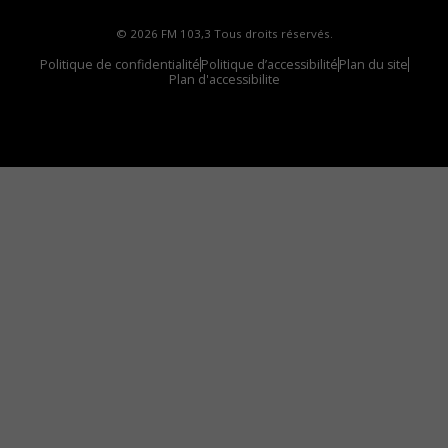
© 2026 FM 103,3 Tous droits réservés.
Politique de confidentialité
Politique d’accessibilité
Plan du site
Plan d'accessibilite
Comment installer notre vignette sur votre
appareil mobile