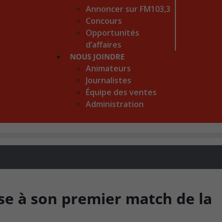
Annoncer sur FM103,3
Concours
Opportunités
d’affaires
NOUS JOINDRE
Animateurs
Journalistes
Équipe des ventes
Administration
ose à son premier match de la