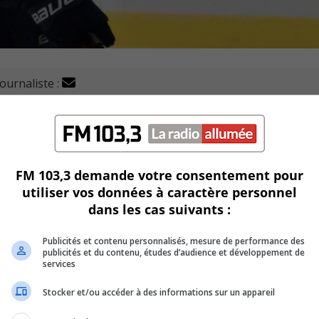
journaliste :
ège Français a facilement vaincu la nouvelle équipe de la l
FM 103,3 demande votre consentement pour
utiliser vos données à caractère personnel
a gagné par la marque de 14 à 3.
dans les cas suivants :
cette rencontre.
Publicités et contenu personnalisés, mesure de performance des
publicités et du contenu, études d’audience et développement de
services
Stammer ont touché la cible à deux reprises.
Stocker et/ou accéder à des informations sur un appareil
lui aussi compté deux buts dans la victoire.