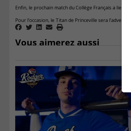
Enfin, le prochain match du Collège Français a lieu l
Pour l’occasion, le Titan de Princeville
sera
l’adversair
Vous aimerez aussi