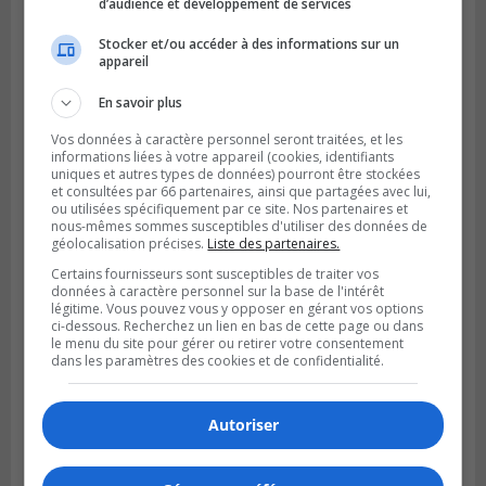
d’audience et développement de services
Stocker et/ou accéder à des informations sur un
appareil
LONGUEUIL
Publié le 6 août 2026 à 05h11
En savoir plus
Une poussée tardive propulse les Ducs
vers la victoire à Laval
Vos données à caractère personnel seront traitées, et les
informations liées à votre appareil (cookies, identifiants
uniques et autres types de données) pourront être stockées
et consultées par 66 partenaires, ainsi que partagées avec lui,
ou utilisées spécifiquement par ce site. Nos partenaires et
nous-mêmes sommes susceptibles d'utiliser des données de
géolocalisation précises.
Liste des partenaires.
Certains fournisseurs sont susceptibles de traiter vos
données à caractère personnel sur la base de l'intérêt
légitime. Vous pouvez vous y opposer en gérant vos options
ci-dessous. Recherchez un lien en bas de cette page ou dans
le menu du site pour gérer ou retirer votre consentement
dans les paramètres des cookies et de confidentialité.
Autoriser
LONGUEUIL
Publié le 5 août 2026 à 08h38
Les Ducs s’inclinent 4‑3 face à ABC 16U