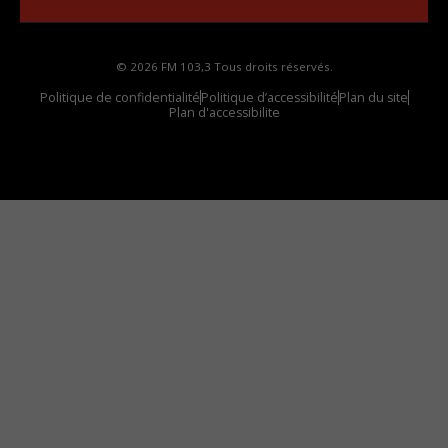
© 2026 FM 103,3 Tous droits réservés.
Politique de confidentialité
Politique d’accessibilité
Plan du site
Plan d'accessibilite
Comment installer notre vignette sur votre