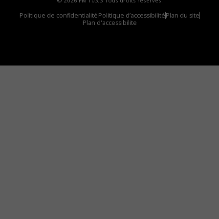
© 2026 FM 103,3 Tous droits réservés.
Politique de confidentialité
Politique d’accessibilité
Plan du site
Plan d'accessibilite
Comment installer notre vignette sur votre
appareil mobile