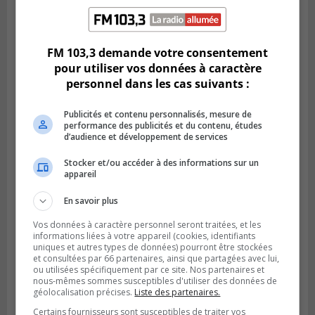
SAINT-CATHERINE
Publié le 3 août 2026 à 13h52
Martin-Olivier Cardinal change de cap et
rejoint la LHJMQ
FM 103,3 demande votre consentement
pour utiliser vos données à caractère
personnel dans les cas suivants :
Publicités et contenu personnalisés, mesure de
performance des publicités et du contenu, études
d’audience et développement de services
Stocker et/ou accéder à des informations sur un
appareil
En savoir plus
Vos données à caractère personnel seront traitées, et les
BROSSARD
informations liées à votre appareil (cookies, identifiants
Publié le 3 août 2026 à 06h23
uniques et autres types de données) pourront être stockées
Le soccer à l’honneur au Tournoi
et consultées par 66 partenaires, ainsi que partagées avec lui,
international de Brossard
ou utilisées spécifiquement par ce site. Nos partenaires et
nous-mêmes sommes susceptibles d'utiliser des données de
géolocalisation précises.
Liste des partenaires.
Certains fournisseurs sont susceptibles de traiter vos