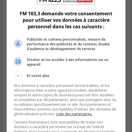
vers la victoire à Laval
FM 103,3 demande votre consentement
pour utiliser vos données à caractère
personnel dans les cas suivants :
Publicités et contenu personnalisés, mesure de
performance des publicités et du contenu, études
d’audience et développement de services
Stocker et/ou accéder à des informations sur un
appareil
En savoir plus
LONGUEUIL
Publié le 5 août 2026 à 08h38
Vos données à caractère personnel seront traitées, et les
Les Ducs s’inclinent 4‑3 face à ABC 16U
informations liées à votre appareil (cookies, identifiants
uniques et autres types de données) pourront être stockées
dans un match serré à Longueuil
et consultées par 66 partenaires, ainsi que partagées avec lui,
ou utilisées spécifiquement par ce site. Nos partenaires et
nous-mêmes sommes susceptibles d'utiliser des données de
géolocalisation précises.
Liste des partenaires.
Certains fournisseurs sont susceptibles de traiter vos
données à caractère personnel sur la base de l'intérêt
légitime. Vous pouvez vous y opposer en gérant vos options