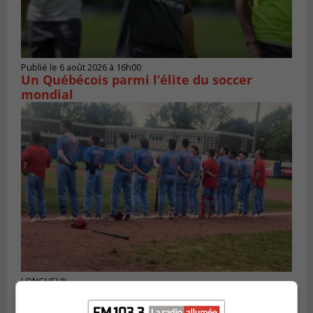
Publié le 6 août 2026 à 16h00
Un Québécois parmi l’élite du soccer
mondial
LONGUEUIL
Publié le 6 août 2026 à 05h11
Une poussée tardive propulse les Ducs