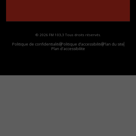
••••••••••••••••••
Comment synthoniser la fréquence HD dans
votre voiture
© 2026 FM 103,3 Tous droits réservés.
Politique de confidentialité
Politique d’accessibilité
Plan du site
Plan d'accessibilite