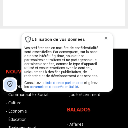
NOUVELLES
MUSIQUE
- Affaires municipales
- Décompte franco
- Communauté / Social
- Joué récemment
- Culture
BALADOS
- Économie
- Éducation
- Affaires
- Environnement