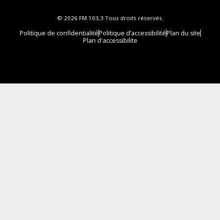
© 2026 FM 103,3 Tous droits réservés.
Politique de confidentialité
Politique d’accessibilité
Plan du site
Plan d'accessibilite
Comment installer notre vignette sur votre
appareil mobile