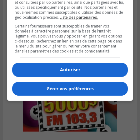
et consultées par 66 partenaires, ainsi que partagées avec lui,
ou utilisées spécifiquement par ce site. Nos partenaires et
nous-mêmes sommes susceptibles d'utiliser des données de
géolocalisation précises.
Liste des partenaires.
Publié le 4 août 2026 à 07h27
Certains fournisseurs sont susceptibles de traiter vos
Les clubs de la Rive-Sud récoltent des
données à caractère personnel sur la base de l'intérêt
points en Ligue 1 Québec
légitime. Vous pouvez vous y opposer en gérant vos options
ci-dessous. Recherchez un lien en bas de cette page ou dans
le menu du site pour gérer ou retirer votre consentement
dans les paramètres des cookies et de confidentialité.
Autoriser
Gérer vos préférences