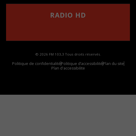
RADIO HD
••••••••••••••••••
Comment synthoniser la fréquence HD dans
votre voiture
© 2026 FM 103,3 Tous droits réservés.
Politique de confidentialité
Politique d’accessibilité
Plan du site
Plan d'accessibilite