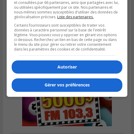
et consultées par 66 partenaires, ainsi que partagées avec lui,
ou utilisées spécifiquement par ce site. Nos partenaires et
nous-mêmes sommes susceptibles d'utiliser des données de
géolocalisation précises.
Liste des partenaires.
LONGUEUIL
Publié le 5 août 2026 à 08h38
Certains fournisseurs sont susceptibles de traiter vos
Les Ducs s’inclinent 4‑3 face à ABC 16U
données à caractère personnel sur la base de l'intérêt
dans un match serré à Longueuil
légitime. Vous pouvez vous y opposer en gérant vos options
ci-dessous. Recherchez un lien en bas de cette page ou dans
le menu du site pour gérer ou retirer votre consentement
dans les paramètres des cookies et de confidentialité.
Autoriser
Gérer vos préférences