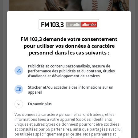
FM 103,3 demande votre consentement
LONGUEUIL
pour utiliser vos données à caractère
Publié le 5 août 2026 à 08h38
Les Ducs s’inclinent 4‑3 face à ABC 16U
personnel dans les cas suivants :
dans un match serré à Longueuil
Publicités et contenu personnalisés, mesure de
performance des publicités et du contenu, études
d’audience et développement de services
Stocker et/ou accéder à des informations sur un
appareil
En savoir plus
Vos données à caractère personnel seront traitées, et les
informations liées à votre appareil (cookies, identifiants
uniques et autres types de données) pourront être stockées
et consultées par 66 partenaires, ainsi que partagées avec lui,
ou utilisées spécifiquement par ce site. Nos partenaires et