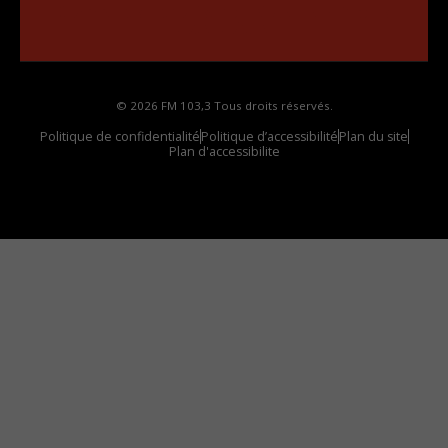
Comment synthoniser la fréquence HD dans
votre voiture
© 2026 FM 103,3 Tous droits réservés.
Politique de confidentialité
Politique d’accessibilité
Plan du site
Plan d'accessibilite