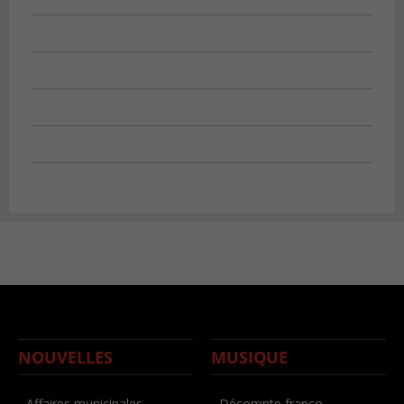
NOUVELLES
MUSIQUE
- Affaires municipales
- Décompte franco