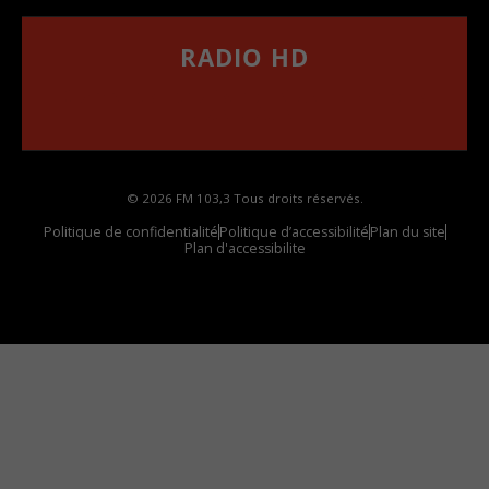
RADIO HD
••••••••••••••••••
Comment synthoniser la fréquence HD dans
votre voiture
© 2026 FM 103,3 Tous droits réservés.
Politique de confidentialité
Politique d’accessibilité
Plan du site
Plan d'accessibilite