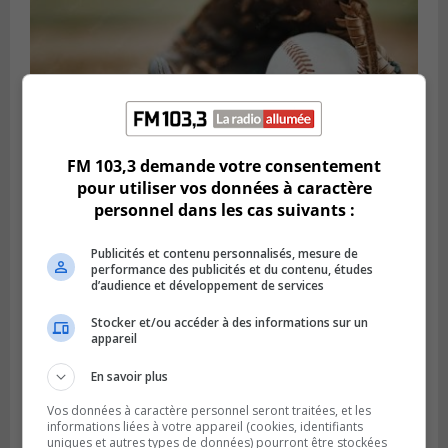
FM 103,3 demande votre consentement
pour utiliser vos données à caractère
personnel dans les cas suivants :
LONGUEUIL
Publié le 5 août 2026 à 08h38
Les Ducs s’inclinent 4‑3 face à ABC 16U
Publicités et contenu personnalisés, mesure de
dans un match serré à Longueuil
performance des publicités et du contenu, études
d’audience et développement de services
Stocker et/ou accéder à des informations sur un
appareil
En savoir plus
Vos données à caractère personnel seront traitées, et les
informations liées à votre appareil (cookies, identifiants
uniques et autres types de données) pourront être stockées