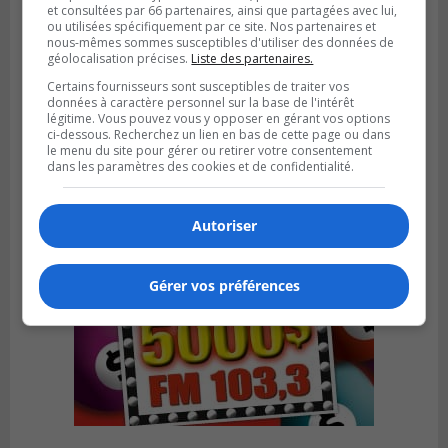
et consultées par 66 partenaires, ainsi que partagées avec lui,
ou utilisées spécifiquement par ce site. Nos partenaires et
nous-mêmes sommes susceptibles d'utiliser des données de
géolocalisation précises.
Liste des partenaires.
Publié le 4 août 2026 à 07h27
Certains fournisseurs sont susceptibles de traiter vos
Les clubs de la Rive-Sud récoltent des
données à caractère personnel sur la base de l'intérêt
points en Ligue 1 Québec
légitime. Vous pouvez vous y opposer en gérant vos options
ci-dessous. Recherchez un lien en bas de cette page ou dans
le menu du site pour gérer ou retirer votre consentement
dans les paramètres des cookies et de confidentialité.
Autoriser
Gérer vos préférences