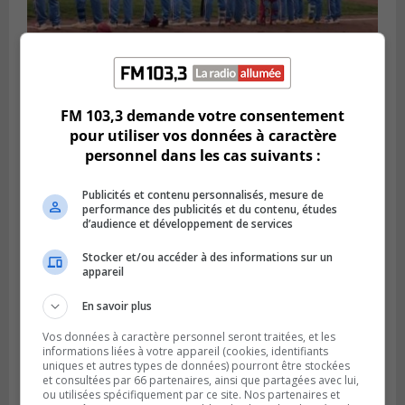
LONGUEUIL
FM 103,3 demande votre consentement
Publié le 6 août 2026 à 05h11
Une poussée tardive propulse les Ducs
pour utiliser vos données à caractère
vers la victoire à Laval
personnel dans les cas suivants :
Publicités et contenu personnalisés, mesure de
performance des publicités et du contenu, études
d’audience et développement de services
Stocker et/ou accéder à des informations sur un
appareil
En savoir plus
Vos données à caractère personnel seront traitées, et les
informations liées à votre appareil (cookies, identifiants
uniques et autres types de données) pourront être stockées
et consultées par 66 partenaires, ainsi que partagées avec lui,
ou utilisées spécifiquement par ce site. Nos partenaires et
LONGUEUIL