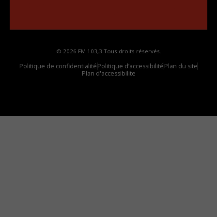
Comment synthoniser la fréquence HD dans
votre voiture
© 2026 FM 103,3 Tous droits réservés.
Politique de confidentialité
Politique d’accessibilité
Plan du site
Plan d'accessibilite