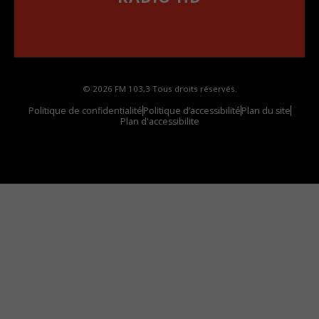
••••••••••••••••••
Comment synthoniser la fréquence HD dans
votre voiture
© 2026 FM 103,3 Tous droits réservés.
Politique de confidentialité
Politique d’accessibilité
Plan du site
Plan d'accessibilite