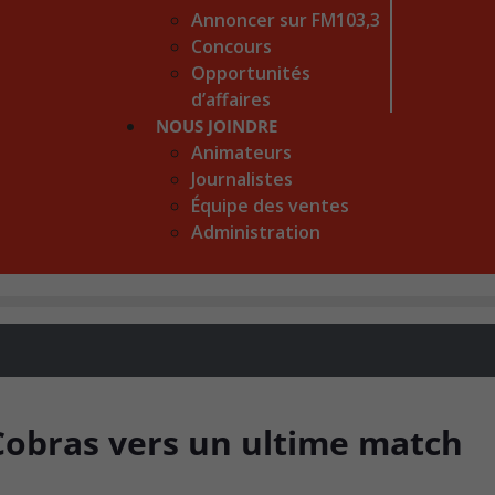
Annoncer sur FM103,3
Concours
Opportunités
d’affaires
NOUS JOINDRE
Animateurs
Journalistes
Équipe des ventes
Administration
 Cobras vers un ultime match