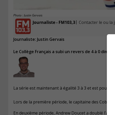
Photo : Justin Gervais
|
Journaliste - FM103,3
Contacter le ou la 
Journaliste: Justin Gervais
Le Collège Français a subi un revers de 4 à 0 diman
La série est maintenant à égalité 3 à 3 et est poussée 
Lors de la première période, le capitaine des Cobras, 
En deuxième période, Andrew Doucet a doublé l’avanc