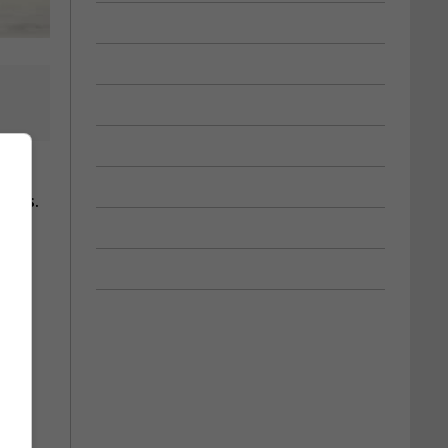
isans.