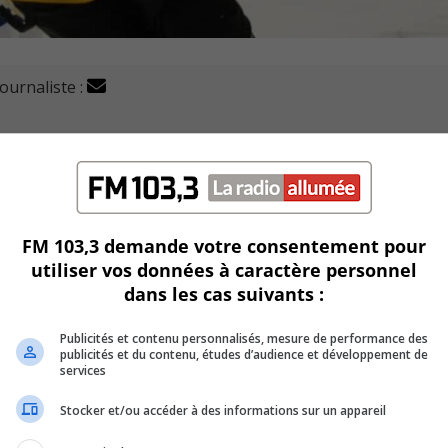
journaliste :
che après-midi contre les Cobras, devant près de 600 part
FM 103,3 demande votre consentement pour
utiliser vos données à caractère personnel
dans les cas suivants :
Publicités et contenu personnalisés, mesure de performance des
à la limite.
publicités et du contenu, études d’audience et développement de
services
Justin Veilleux a brisé la glace en faveur de son équipe.
Stocker et/ou accéder à des informations sur un appareil
e des Cobras en inscrivant son neuvième but des séries.