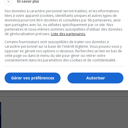
En savoir plus
Vos données à caractère personnel seront traitées, et les informations
troisième période, marqués respectivement par Matthew Do
liées à votre appareil (cookies, identifiants uniques et autres types de
données) pourront être stockées et consultées par 66 partenaires, ainsi
que partagées avec lui, ou utilisées spécifiquement par ce site. Nos
partenaires et nous-mêmes sommes susceptibles d'utiliser des données
ic Gibeault et Anthony Di Cesare.
de géolocalisation précises.
Liste des partenaires.
Certains fournisseurs sont susceptibles de traiter vos données à
e mardi soir à la Cité du Sport de Terrebonne.
caractère personnel sur la base de l'intérêt légitime. Vous pouvez vous y
opposer en gérant vos options ci-dessous. Recherchez un lien en bas de
cette page ou dans le menu du site pour gérer ou retirer votre
du-Sud à la finale de la Coupe Napa.
consentement dans les paramètres des cookies et de confidentialité.
Gérer vos préférences
Autoriser