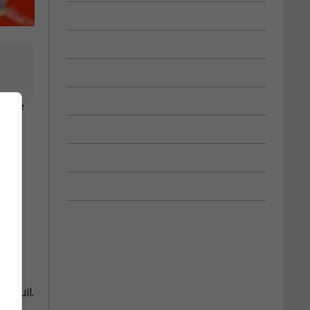
es de
week-
AA du
gueuil.