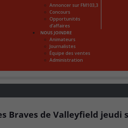
Annoncer sur FM103,3
Concours
Opportunités
d’affaires
NOUS JOINDRE
Animateurs
Journalistes
Équipe des ventes
Administration
es Braves de Valleyfield jeudi 