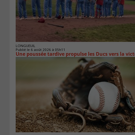
LONGUEUIL
Publié le 6 août 2026 à 05h11
Une poussée tardive propulse les Ducs vers la vict