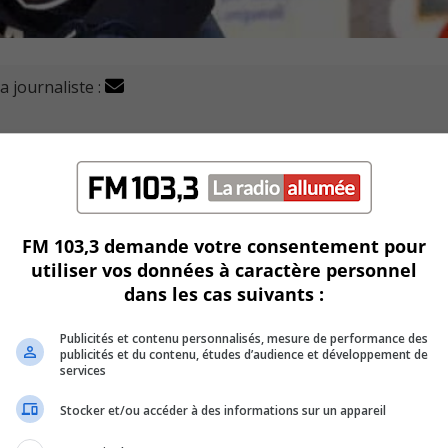
a journaliste :
atchs en deux soirs ce jeudi en rendant visite aux Brav
 lancée après avoir remporté ses deux dernières parties le 
FM 103,3 demande votre consentement pour
utiliser vos données à caractère personnel
e rang du classement général de la Ligue de hockey junior A
dans les cas suivants :
quipe cette saison avec un total de 45 points.
Publicités et contenu personnalisés, mesure de performance des
publicités et du contenu, études d’audience et développement de
services
ièrement avec 56 points à son actif.
Stocker et/ou accéder à des informations sur un appareil
s débuts jeudi soir dans l’uniforme du Collège Français de Lon
née avec le Drakkar de Baie-Comeau dans la LHJMQ.