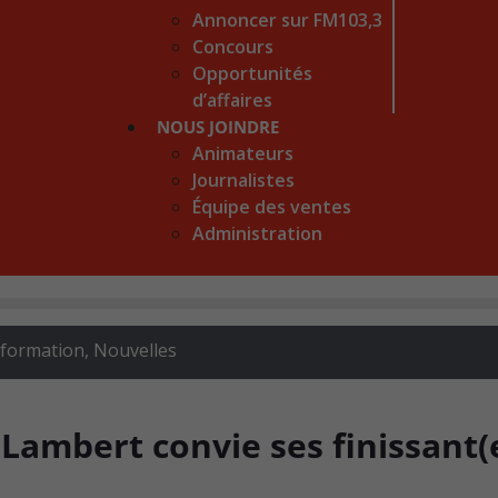
Annoncer sur FM103,3
Concours
Opportunités
d’affaires
NOUS JOINDRE
Animateurs
Journalistes
Équipe des ventes
Administration
 formation
,
Nouvelles
Lambert convie ses finissant(