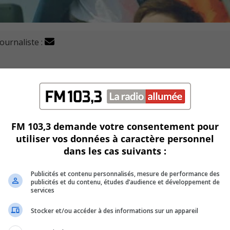
journaliste :
daire cinq du Collège Durocher Saint-Lambert (CDSL) vont
promotion 2020 au ciné-parc de Saint-Eustache.
ouvernement du Québec permet aux gestionnaires du Collège
FM 103,3 demande votre consentement pour
utiliser vos données à caractère personnel
dans les cas suivants :
 une certaine distanciation sociale, mais une atmosphère de r
Publicités et contenu personnalisés, mesure de performance des
publicités et du contenu, études d’audience et développement de
e Collège dit qu’il y aura une ambiance musicale, des prestat
services
Stocker et/ou accéder à des informations sur un appareil
 du personnel sont donc invités à cet événement tout spécial