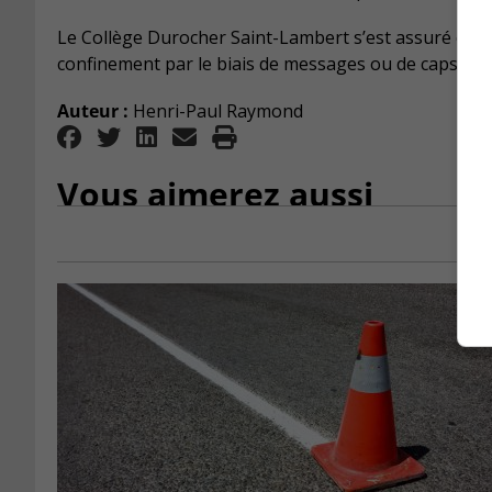
Le Collège Durocher Saint-Lambert s’est assuré de t
confinement par le biais de messages ou de capsules
Auteur :
Henri-Paul Raymond
Vous aimerez aussi