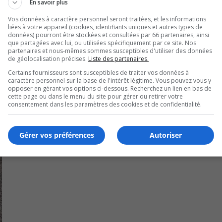
En savoir plus
oujours garder un contact avec ses étudiants depuis le débu
Vos données à caractère personnel seront traitées, et les informations
liées à votre appareil (cookies, identifiants uniques et autres types de
 vidéo chaque semaine.
données) pourront être stockées et consultées par 66 partenaires, ainsi
que partagées avec lui, ou utilisées spécifiquement par ce site. Nos
partenaires et nous-mêmes sommes susceptibles d'utiliser des données
de géolocalisation précises.
Liste des partenaires.
Certains fournisseurs sont susceptibles de traiter vos données à
caractère personnel sur la base de l'intérêt légitime. Vous pouvez vous y
opposer en gérant vos options ci-dessous. Recherchez un lien en bas de
cette page ou dans le menu du site pour gérer ou retirer votre
consentement dans les paramètres des cookies et de confidentialité.
Gérer vos préférences
Autoriser