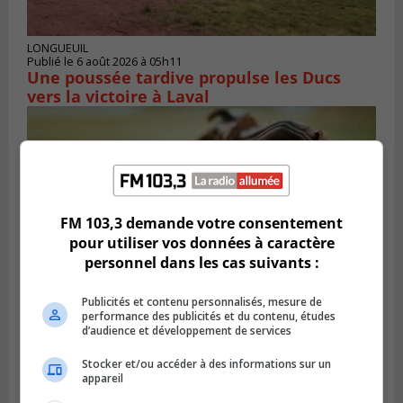
LONGUEUIL
Publié le 6 août 2026 à 05h11
Une poussée tardive propulse les Ducs
vers la victoire à Laval
FM 103,3 demande votre consentement
pour utiliser vos données à caractère
personnel dans les cas suivants :
Publicités et contenu personnalisés, mesure de
performance des publicités et du contenu, études
d’audience et développement de services
LONGUEUIL
Publié le 5 août 2026 à 08h38
Les Ducs s’inclinent 4‑3 face à ABC 16U
Stocker et/ou accéder à des informations sur un
appareil
dans un match serré à Longueuil