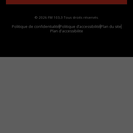
© 2026 FM 103,3 Tous droits réservés.
Politique de confidentialité
Politique d’accessibilité
Plan du site
Plan d'accessibilite
Comment installer notre vignette sur votre
appareil mobile