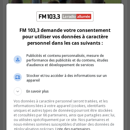
SAINT-HUBERT
Publié le 14 juillet 2026 à 04h58
L’ÉNA de Saint-Hubert pourrait vivre une
FM 103,3 demande votre consentement
forte croissance
pour utiliser vos données à caractère
personnel dans les cas suivants :
Publicités et contenu personnalisés, mesure de
performance des publicités et du contenu, études
d’audience et développement de services
Stocker et/ou accéder à des informations sur un
appareil
En savoir plus
Vos données à caractère personnel seront traitées, et les
informations liées à votre appareil (cookies, identifiants
uniques et autres types de données) pourront être stockées
BOUCHERVILLE
et consultées par 66 partenaires, ainsi que partagées avec lui,
Publié le 13 juillet 2026 à 10h43
ou utilisées spécifiquement par ce site. Nos partenaires et
Boucherville et le CSSP discutent d’une
nous-mêmes sommes susceptibles d'utiliser des données de
Planification scolaire
géolocalisation précises.
Liste des partenaires.