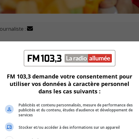
journaliste :
ancière du géant du commerce au détail Amazon.
outien alimentaire dans les écoles où il est présent à l’éc
FM 103,3 demande votre consentement pour
utiliser vos données à caractère personnel
20 pour offrir 300 000 repas aux enfants cette année.
dans les cas suivants :
n afin de l’aider à servir 155 000 petits déjeuners de plus 
Publicités et contenu personnalisés, mesure de performance des
publicités et du contenu, études d’audience et développement de
services
ont faire du bénévolat dans les collectivités où le Club off
Stocker et/ou accéder à des informations sur un appareil