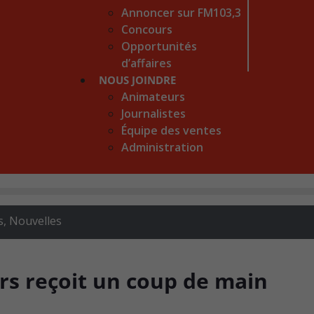
Annoncer sur FM103,3
Concours
Opportunités
d’affaires
NOUS JOINDRE
Animateurs
Journalistes
Équipe des ventes
Administration
s
,
Nouvelles
ers reçoit un coup de main