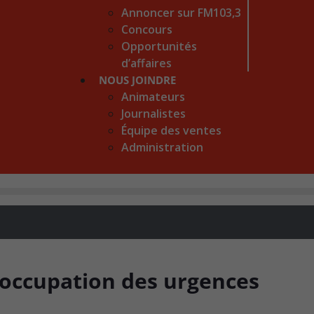
Annoncer sur FM103,3
Concours
Opportunités
d’affaires
NOUS JOINDRE
Animateurs
Journalistes
Équipe des ventes
Administration
l’occupation des urgences