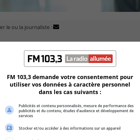
r le ou la journaliste :
 (CISSS) de la Montérégie-Est demande à la population d’é
ne de Pâques.
 du CISSS débordent.
FM 103,3 demande votre consentement pour
llement une hausse de contaminations dues à la COVID-19.
utiliser vos données à caractère personnel
dans les cas suivants :
vraient donc consulter d’autres services afin de laisser la
Publicités et contenu personnalisés, mesure de performance des
publicités et du contenu, études d’audience et développement de
 la ligne Info-Santé, leurs pharmaciens, ou leurs médecins
services
Stocker et/ou accéder à des informations sur un appareil
ne clinique sans rendez-vous.