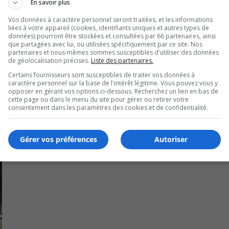
En savoir plus
 ayant une situation critique et instable ne doit pas hésiter 
Vos données à caractère personnel seront traitées, et les informations
liées à votre appareil (cookies, identifiants uniques et autres types de
données) pourront être stockées et consultées par 66 partenaires, ainsi
que partagées avec lui, ou utilisées spécifiquement par ce site. Nos
partenaires et nous-mêmes sommes susceptibles d'utiliser des données
ccupation des urgences sur le site web Bonjour-santé.
de géolocalisation précises.
Liste des partenaires.
Certains fournisseurs sont susceptibles de traiter vos données à
dement de 143 % de son urgence ce vendredi matin.
caractère personnel sur la base de l'intérêt légitime. Vous pouvez vous y
opposer en gérant vos options ci-dessous. Recherchez un lien en bas de
cette page ou dans le menu du site pour gérer ou retirer votre
consentement dans les paramètres des cookies et de confidentialité.
Gérer vos préférences
Autoriser