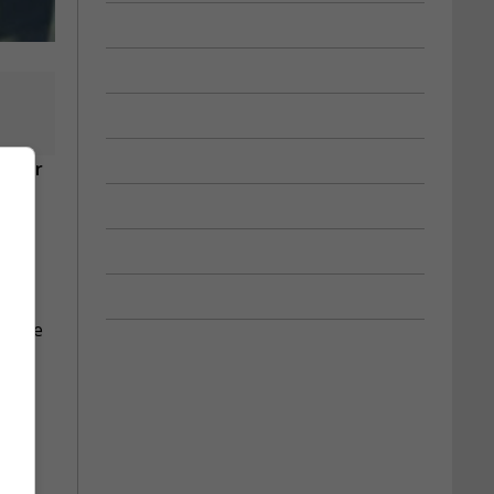
viter
 place
 de