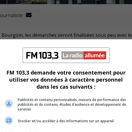
journaliste :
Bourgoin, les démarches seront finalisées sous peu avec le
s essentiels dans les établissements.
 la santé et des services sociaux (APTS) et la Fédération
nt tous deux menacé de déclencher une grève dans les proch
FM 103,3 demande votre consentement pour
utiliser vos données à caractère personnel
isé plusieurs moyens de pression, pour dénoncer les condit
dans les cas suivants :
Publicités et contenu personnalisés, mesure de performance des
ions avec Québec qui durent depuis plus d’un an.
publicités et du contenu, études d’audience et développement de
services
Stocker et/ou accéder à des informations sur un appareil