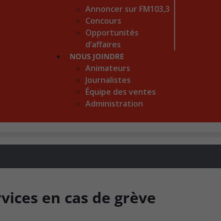
Annoncer sur FM103,3
Concours
Opportunités
d’affaires
NOUS JOINDRE
Animateurs
Journalistes
Équipe des ventes
Administration
rvices en cas de grève