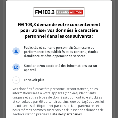
BROSSARD
Publié le 2 août 2026 à 23h04
Rappel de quatre produits alimentaires à
Brossard
FM 103,3 demande votre consentement
pour utiliser vos données à caractère
personnel dans les cas suivants :
Publicités et contenu personnalisés, mesure de
performance des publicités et du contenu, études
d’audience et développement de services
Stocker et/ou accéder à des informations sur un
appareil
En savoir plus
Vos données à caractère personnel seront traitées, et les
GREENFIELD PARK
informations liées à votre appareil (cookies, identifiants
Publié le 31 juillet 2026 à 16h45
uniques et autres types de données) pourront être stockées
Des firmes de Longueuil vont participer
et consultées par 66 partenaires, ainsi que partagées avec lui,
aux méga-travaux de l’hôpital Charles-
ou utilisées spécifiquement par ce site. Nos partenaires et
nous-mêmes sommes susceptibles d'utiliser des données de
Le Moyne
géolocalisation précises.
Liste des partenaires.