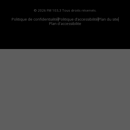
© 2026 FM 103,3 Tous droits réservés.
Politique de confidentialité
Politique d’accessibilité
Plan du site
Plan d'accessibilite
Comment installer notre vignette sur votre
appareil mobile