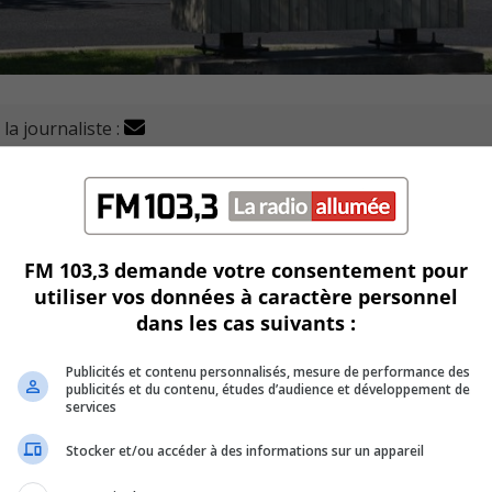
la journaliste :
sion en ce qui concerne le choix du gestionnaire du Marché 
tion.
 la Ville, qui assure la gestion du Marché depuis 2019.
FM 103,3 demande votre consentement pour
utiliser vos données à caractère personnel
dans les cas suivants :
aire ou un acquéreur pour le Marché public.
Publicités et contenu personnalisés, mesure de performance des
publicités et du contenu, études d’audience et développement de
agroalimentaires de l’endroit.
services
Stocker et/ou accéder à des informations sur un appareil
évrier 2021.