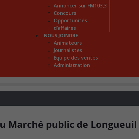
Annoncer sur FM103,3
Concours
Opportunités
d’affaires
NOUS JOINDRE
Animateurs
Journalistes
Équipe des ventes
Administration
du Marché public de Longueuil