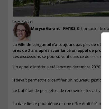
Photo: FM103,3
|
Maryse Garant - FM103,3
Contacter le ou 
La Ville de Longueuil n’a toujours pas pris de déci
près de 2 ans après avoir lancé un appel de proposi
Les discussions se poursuivent dans ce dossier, selon
Un appel d’intérêt a été lancé en décembre 2020.
Il devait permettre d’identifier un nouveau gestionn
Le but était de permettre de renouveler les activités 
La date limite pour déposer une offre était fixé au 9 f