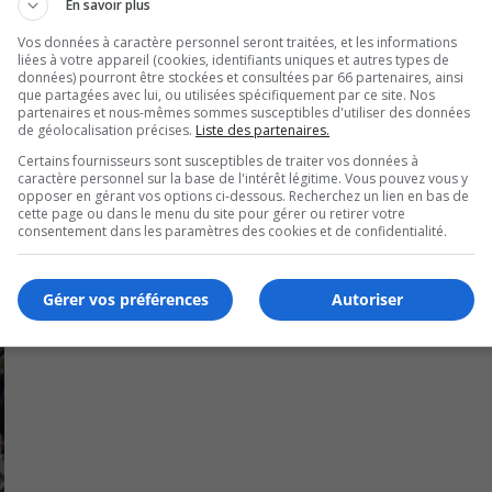
En savoir plus
sitions ont été reçues et analysées.
Vos données à caractère personnel seront traitées, et les informations
liées à votre appareil (cookies, identifiants uniques et autres types de
t les pourparlers se poursuivent.
données) pourront être stockées et consultées par 66 partenaires, ainsi
que partagées avec lui, ou utilisées spécifiquement par ce site. Nos
partenaires et nous-mêmes sommes susceptibles d'utiliser des données
trouver une solution pour que cet espace poursuive sa missio
de géolocalisation précises.
Liste des partenaires.
Certains fournisseurs sont susceptibles de traiter vos données à
caractère personnel sur la base de l'intérêt légitime. Vous pouvez vous y
opposer en gérant vos options ci-dessous. Recherchez un lien en bas de
cette page ou dans le menu du site pour gérer ou retirer votre
consentement dans les paramètres des cookies et de confidentialité.
Gérer vos préférences
Autoriser