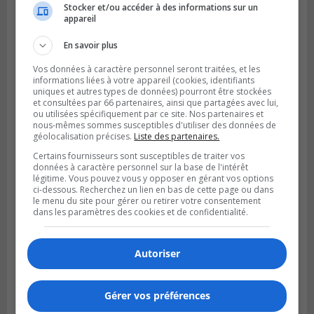
Stocker et/ou accéder à des informations sur un
appareil
Publié le 1 août 2026 à 16h03
Le Festival Kaput propose des activités
En savoir plus
récupératrices
Vos données à caractère personnel seront traitées, et les
informations liées à votre appareil (cookies, identifiants
uniques et autres types de données) pourront être stockées
et consultées par 66 partenaires, ainsi que partagées avec lui,
ou utilisées spécifiquement par ce site. Nos partenaires et
nous-mêmes sommes susceptibles d'utiliser des données de
géolocalisation précises.
Liste des partenaires.
Certains fournisseurs sont susceptibles de traiter vos
données à caractère personnel sur la base de l'intérêt
légitime. Vous pouvez vous y opposer en gérant vos options
ci-dessous. Recherchez un lien en bas de cette page ou dans
le menu du site pour gérer ou retirer votre consentement
dans les paramètres des cookies et de confidentialité.
LONGUEUIL
Publié le 31 juillet 2026 à 09h28
Autoriser
Alexandre Da Costa s’en va diriger au
Mexique
Gérer vos préférences