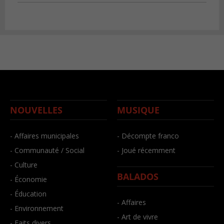
NOUVELLES
MUSIQUE
- Affaires municipales
- Décompte franco
- Communauté / Social
- Joué récemment
- Culture
BALADOS
- Économie
- Éducation
- Affaires
- Environnement
- Art de vivre
- Faits divers