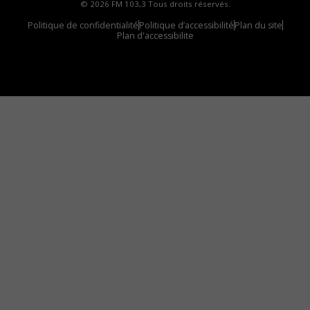
© 2026 FM 103,3 Tous droits réservés.
Politique de confidentialité
Politique d’accessibilité
Plan du site
Plan d'accessibilite
Comment installer notre vignette sur votre
appareil mobile