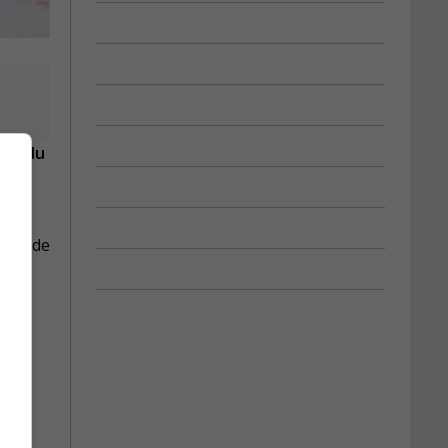
tch du
gers de