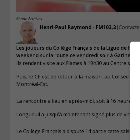
Photo: Archives
|
Henri-Paul Raymond - FM103,3
Contacter
Les joueurs du Collège Français de la Ligue de h
weekend sur la route ce vendredi soir à Gatineau.
Ils rendent visite aux Flames à 19h30 au Centre spor
Puis, le CF est de retour à la maison, au Colisée Je
Montréal-Est.
La rencontre a lieu en après-midi, soit à 16 heures.
Longueuil a jusqu’à maintenant signé plus de victoire
Le Collège Français a disputé 14 partie cette saison, 