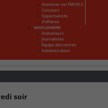
Annoncer sur FM103,3
Concours
Opportunités
d’affaires
NOUS JOINDRE
Animateurs
Journalistes
Équipe des ventes
Administration
edi soir