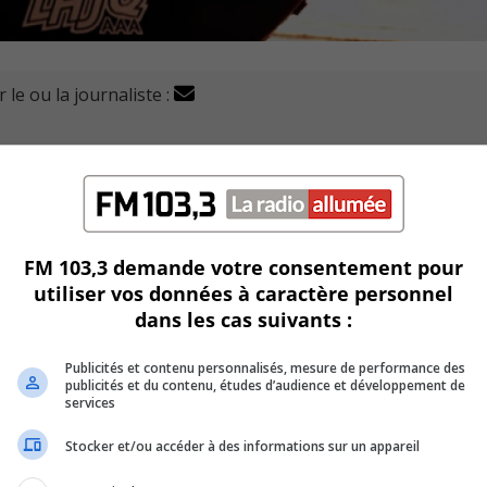
 le ou la journaliste :
ockey junior AAA du Québec entreprennent son premier ma
tif Buckingham.
FM 103,3 demande votre consentement pour
an-Béliveau de Longueuil, dimanche pour y accueillir les Ran
utiliser vos données à caractère personnel
dans les cas suivants :
Publicités et contenu personnalisés, mesure de performance des
publicités et du contenu, études d’audience et développement de
s que ses deux adversaires de la fin de semaine.
services
Stocker et/ou accéder à des informations sur un appareil
amassé 19 points en huit victoires.