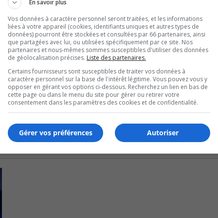
En savoir plus
 en tir de barrage.
Vos données à caractère personnel seront traitées, et les informations
liées à votre appareil (cookies, identifiants uniques et autres types de
données) pourront être stockées et consultées par 66 partenaires, ainsi
que partagées avec lui, ou utilisées spécifiquement par ce site. Nos
et subi huit défaites.
partenaires et nous-mêmes sommes susceptibles d'utiliser des données
de géolocalisation précises.
Liste des partenaires.
ctoires et a encaissé sept défaites.
Certains fournisseurs sont susceptibles de traiter vos données à
caractère personnel sur la base de l'intérêt légitime. Vous pouvez vous y
opposer en gérant vos options ci-dessous. Recherchez un lien en bas de
lassement. – 30 –
cette page ou dans le menu du site pour gérer ou retirer votre
consentement dans les paramètres des cookies et de confidentialité.
Gérer vos préférences
Autoriser