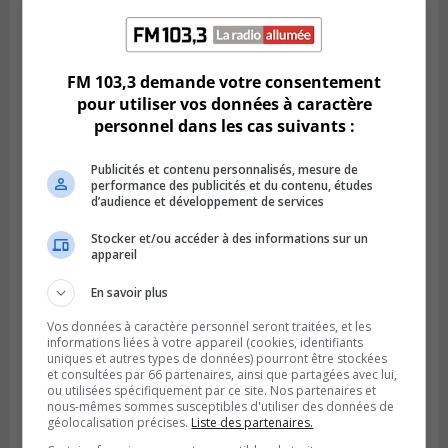
LONGUEUIL
Publié le 6 août 2026 à 05h11
Une poussée tardive propulse les Ducs
vers la victoire à Laval
FM 103,3 demande votre consentement
pour utiliser vos données à caractère
personnel dans les cas suivants :
Publicités et contenu personnalisés, mesure de
performance des publicités et du contenu, études
d’audience et développement de services
Stocker et/ou accéder à des informations sur un
appareil
En savoir plus
Vos données à caractère personnel seront traitées, et les
informations liées à votre appareil (cookies, identifiants
LONGUEUIL
uniques et autres types de données) pourront être stockées
Publié le 5 août 2026 à 08h38
et consultées par 66 partenaires, ainsi que partagées avec lui,
Les Ducs s’inclinent 4‑3 face à ABC 16U
ou utilisées spécifiquement par ce site. Nos partenaires et
dans un match serré à Longueuil
nous-mêmes sommes susceptibles d'utiliser des données de
géolocalisation précises.
Liste des partenaires.