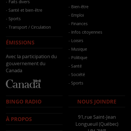
- Faits divers
- Bien-être
- Santé et bien-être
- Emploi
- Sports
- Finances
- Transport / Circulation
- Infos citoyennes
- Loisirs
ÉMISSIONS
- Musique
Avec la participation du
- Politique
gouvernement du
- Santé
Canada
- Société
- Sports
BINGO RADIO
NOUS JOINDRE
91,rue Saint-Jean
À PROPOS
Longueuil (Québec)
J4H 2W8