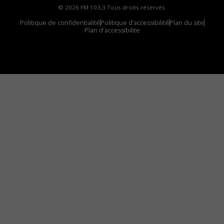
© 2026 FM 103,3 Tous droits réservés.
Politique de confidentialité
Politique d’accessibilité
Plan du site
Plan d'accessibilite
Comment installer notre vignette sur votre
appareil mobile