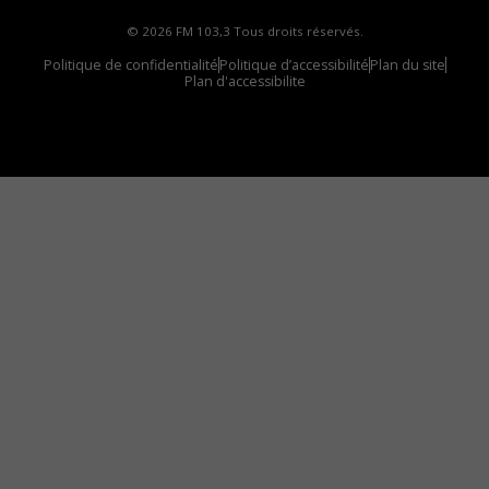
© 2026 FM 103,3 Tous droits réservés.
Politique de confidentialité
Politique d’accessibilité
Plan du site
Plan d'accessibilite
Comment installer notre vignette sur votre
appareil mobile