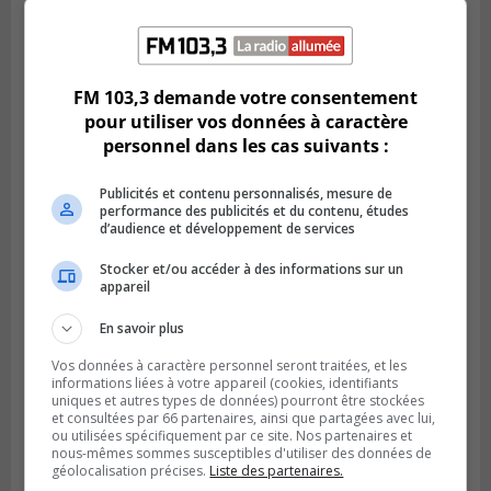
LONGUEUIL
Publié le 6 août 2026 à 05h11
Une poussée tardive propulse les Ducs
FM 103,3 demande votre consentement
vers la victoire à Laval
pour utiliser vos données à caractère
personnel dans les cas suivants :
Publicités et contenu personnalisés, mesure de
performance des publicités et du contenu, études
d’audience et développement de services
Stocker et/ou accéder à des informations sur un
appareil
En savoir plus
Vos données à caractère personnel seront traitées, et les
informations liées à votre appareil (cookies, identifiants
LONGUEUIL
uniques et autres types de données) pourront être stockées
Publié le 5 août 2026 à 08h38
et consultées par 66 partenaires, ainsi que partagées avec lui,
Les Ducs s’inclinent 4‑3 face à ABC 16U
ou utilisées spécifiquement par ce site. Nos partenaires et
dans un match serré à Longueuil
nous-mêmes sommes susceptibles d'utiliser des données de
géolocalisation précises.
Liste des partenaires.