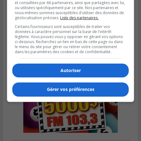
et consultées par 66 partenaires, ainsi que partagées avec lui,
ou utilisées spécifiquement par ce site. Nos partenaires et
nous-mêmes sommes susceptibles d'utiliser des données de
géolocalisation précises.
Liste des partenaires.
Publié le 18 juillet 2026 à 07h58
Certains fournisseurs sont susceptibles de traiter vos
Le parc Poly-aréna de Brossard va vibrer
données à caractère personnel sur la base de l'intérêt
en début août
légitime. Vous pouvez vous y opposer en gérant vos options
ci-dessous. Recherchez un lien en bas de cette page ou dans
le menu du site pour gérer ou retirer votre consentement
dans les paramètres des cookies et de confidentialité.
Autoriser
Gérer vos préférences