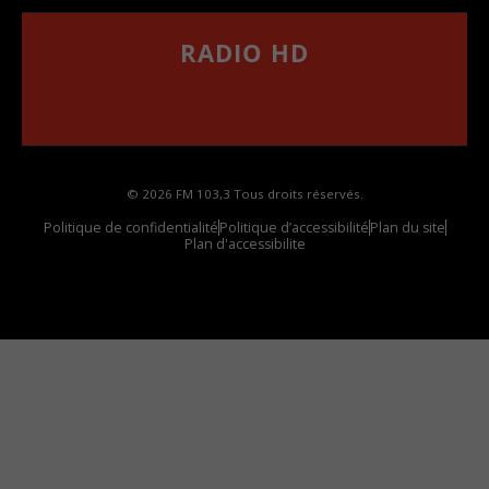
RADIO HD
••••••••••••••••••
Comment synthoniser la fréquence HD dans
votre voiture
© 2026 FM 103,3 Tous droits réservés.
Politique de confidentialité
Politique d’accessibilité
Plan du site
Plan d'accessibilite