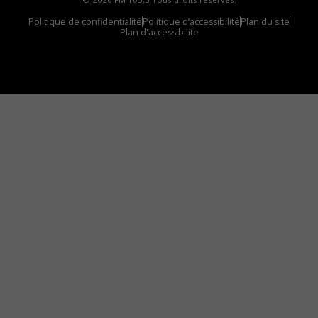
Politique de confidentialité
Politique d’accessibilité
Plan du site
Plan d'accessibilite
Comment installer notre vignette sur votre
appareil mobile