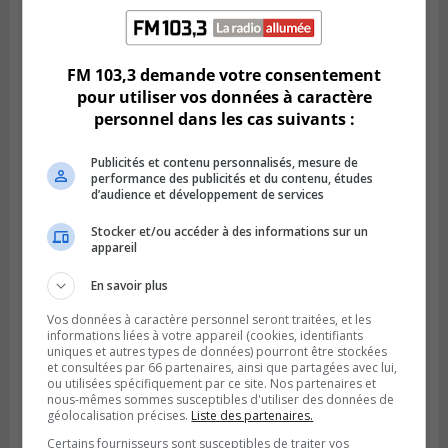
LONGUEUIL
Publié le 18 juillet 2026 à 10h00
Deux projets scolaires pourront
FM 103,3 demande votre consentement
développer à Longueuil
pour utiliser vos données à caractère
personnel dans les cas suivants :
Publicités et contenu personnalisés, mesure de
performance des publicités et du contenu, études
d’audience et développement de services
Stocker et/ou accéder à des informations sur un
appareil
En savoir plus
Vos données à caractère personnel seront traitées, et les
informations liées à votre appareil (cookies, identifiants
Publié le 18 juillet 2026 à 07h58
uniques et autres types de données) pourront être stockées
Le parc Poly-aréna de Brossard va vibrer
et consultées par 66 partenaires, ainsi que partagées avec lui,
en début août
ou utilisées spécifiquement par ce site. Nos partenaires et
nous-mêmes sommes susceptibles d'utiliser des données de
géolocalisation précises.
Liste des partenaires.
Certains fournisseurs sont susceptibles de traiter vos