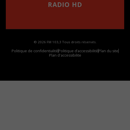
RADIO HD
••••••••••••••••••
Comment synthoniser la fréquence HD dans
votre voiture
© 2026 FM 103,3 Tous droits réservés.
Politique de confidentialité
Politique d’accessibilité
Plan du site
Plan d'accessibilite