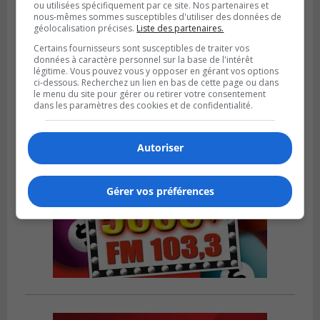
ou utilisées spécifiquement par ce site. Nos partenaires et
nous-mêmes sommes susceptibles d'utiliser des données de
BOUCHERVILLE
géolocalisation précises.
Liste des partenaires.
Publié le 13 juillet 2026 à 10h43
Boucherville et le CSSP discutent d’une
Certains fournisseurs sont susceptibles de traiter vos
Planification scolaire
données à caractère personnel sur la base de l'intérêt
légitime. Vous pouvez vous y opposer en gérant vos options
ci-dessous. Recherchez un lien en bas de cette page ou dans
le menu du site pour gérer ou retirer votre consentement
dans les paramètres des cookies et de confidentialité.
Autoriser
Gérer vos préférences