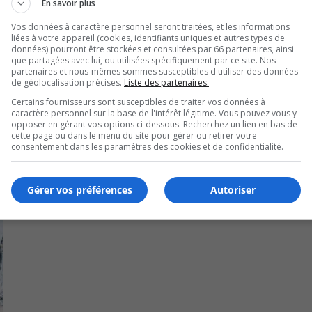
En savoir plus
Vos données à caractère personnel seront traitées, et les informations
laire Marie-Victorin, Étienne Blais et l’administrateur de la
liées à votre appareil (cookies, identifiants uniques et autres types de
données) pourront être stockées et consultées par 66 partenaires, ainsi
liciter les récipiendaires lors de la remise de prix.
que partagées avec lui, ou utilisées spécifiquement par ce site. Nos
partenaires et nous-mêmes sommes susceptibles d'utiliser des données
de géolocalisation précises.
Liste des partenaires.
Certains fournisseurs sont susceptibles de traiter vos données à
caractère personnel sur la base de l'intérêt légitime. Vous pouvez vous y
opposer en gérant vos options ci-dessous. Recherchez un lien en bas de
cette page ou dans le menu du site pour gérer ou retirer votre
consentement dans les paramètres des cookies et de confidentialité.
Gérer vos préférences
Autoriser