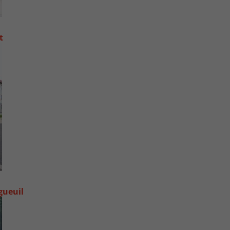
t
gueuil