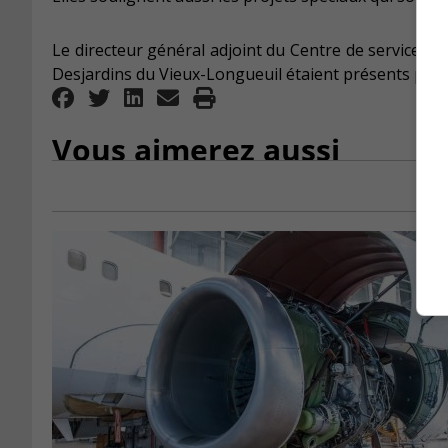
Le directeur général adjoint du Centre de services sco
Desjardins du Vieux-Longueuil étaient présents pour fé
Vous aimerez aussi