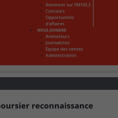
Annoncer sur FM103,3
Concours
Opportunités
d’affaires
NOUS JOINDRE
Animateurs
Journalistes
Équipe des ventes
Administration
boursier reconnaissance