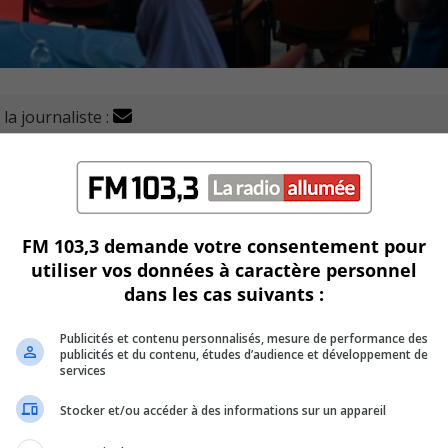
la journaliste :
d s’est démarqué lors de la 24e édition des Bourses
 de 500 $ à 1000 $, remis par le Centre de services scolaire
FM 103,3 demande votre consentement pour
utiliser vos données à caractère personnel
dans les cas suivants :
 se sont démarqués par leur performance académique e
Publicités et contenu personnalisés, mesure de performance des
publicités et du contenu, études d’audience et développement de
services
 formations de base, les performances en français dans le
Stocker et/ou accéder à des informations sur un appareil
ortis du lot et les coups de cœur.