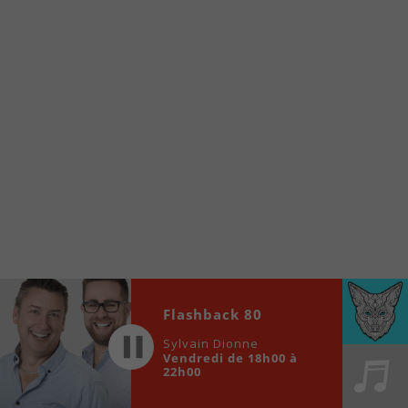
internet de la Radio allumée au
www.fm1033.ca
Ensuite cliquez sur l’icône situé au bas de
votre écran
(celui qui représente un carré incluant une
flèche dirigé vers le haut)
Cliquez maintenant sur l’option Ajouter sur
l’écran d’accueil et vous verrez apparaître le
logo du FM 103,3
Faites Enregistrer en haut à droite.
Et voilà! Toutes les infos et l’écoute de votre radio
locale vous sont maintenant accessibles en un clic!
Audio
Flashback 80
00:00
00:00
Player
Sylvain Dionne
Vendredi de 18h00 à
22h00