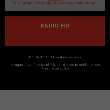
Téléchargez notre application dès maintenant !
RADIO HD
••••••••••••••••••
Comment synthoniser la fréquence HD dans
votre voiture
© 2026 FM 103,3 Tous droits réservés.
Politique de confidentialité
Politique d’accessibilité
Plan du site
Plan d'accessibilite