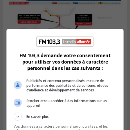
FM 103,3 demande votre consentement
pour utiliser vos données à caractère
personnel dans les cas suivants :
BOUCHERVILLE
Publié le 5 août 2026 à 15h25
Le MTMD annonce des fermetures sur
Publicités et contenu personnalisés, mesure de
performance des publicités et du contenu, études
l’autoroute 20 à Boucherville
d’audience et développement de services
Stocker et/ou accéder à des informations sur un
appareil
En savoir plus
Vos données à caractère personnel seront traitées, et les