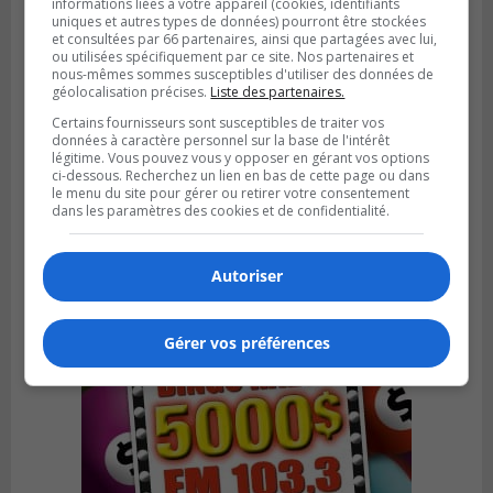
informations liées à votre appareil (cookies, identifiants
uniques et autres types de données) pourront être stockées
et consultées par 66 partenaires, ainsi que partagées avec lui,
ou utilisées spécifiquement par ce site. Nos partenaires et
nous-mêmes sommes susceptibles d'utiliser des données de
géolocalisation précises.
Liste des partenaires.
Certains fournisseurs sont susceptibles de traiter vos
VIEUX-LONGUEUIL
données à caractère personnel sur la base de l'intérêt
Publié le 31 juillet 2026 à 14h20
légitime. Vous pouvez vous y opposer en gérant vos options
Le RTL dévoile sa nouvelle flotte de
ci-dessous. Recherchez un lien en bas de cette page ou dans
transport adapté
le menu du site pour gérer ou retirer votre consentement
dans les paramètres des cookies et de confidentialité.
Autoriser
Gérer vos préférences