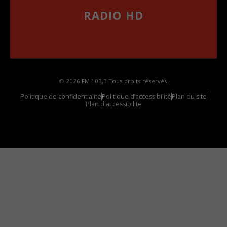
RADIO HD
••••••••••••••••••
Comment synthoniser la fréquence HD dans
votre voiture
© 2026 FM 103,3 Tous droits réservés.
Politique de confidentialité
Politique d’accessibilité
Plan du site
Plan d'accessibilite