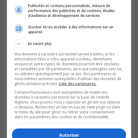
Publicités et contenu personnalisés, mesure de
performance des publicités et du contenu, études
d’audience et développement de services
Publié le 6 juillet 2026 à 09h33
Longueuil conclue un contrat pour
Stocker et/ou accéder à des informations sur un
valoriser des cendres d’incinération
appareil
En savoir plus
Vos données à caractère personnel seront traitées, et les
informations liées à votre appareil (cookies, identifiants
uniques et autres types de données) pourront être stockées
et consultées par 66 partenaires, ainsi que partagées avec lui,
ou utilisées spécifiquement par ce site. Nos partenaires et
nous-mêmes sommes susceptibles d'utiliser des données de
géolocalisation précises.
Liste des partenaires.
Certains fournisseurs sont susceptibles de traiter vos
données à caractère personnel sur la base de l'intérêt
légitime. Vous pouvez vous y opposer en gérant vos options
ci-dessous. Recherchez un lien en bas de cette page ou dans
le menu du site pour gérer ou retirer votre consentement
dans les paramètres des cookies et de confidentialité.
Autoriser