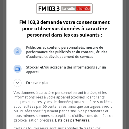
LONGUEUIL
Publié le 18 juillet 2026 à 10h00
Deux projets scolaires pourront
FM 103,3 demande votre consentement
développer à Longueuil
pour utiliser vos données à caractère
personnel dans les cas suivants :
Publicités et contenu personnalisés, mesure de
performance des publicités et du contenu, études
d’audience et développement de services
Stocker et/ou accéder à des informations sur un
appareil
En savoir plus
Vos données à caractère personnel seront traitées, et les
informations liées à votre appareil (cookies, identifiants
Publié le 18 juillet 2026 à 07h58
uniques et autres types de données) pourront être stockées
Le parc Poly-aréna de Brossard va vibrer
et consultées par 66 partenaires, ainsi que partagées avec lui,
ou utilisées spécifiquement par ce site. Nos partenaires et
en début août
nous-mêmes sommes susceptibles d'utiliser des données de
géolocalisation précises.
Liste des partenaires.
Certains fournisseurs sont susceptibles de traiter vos