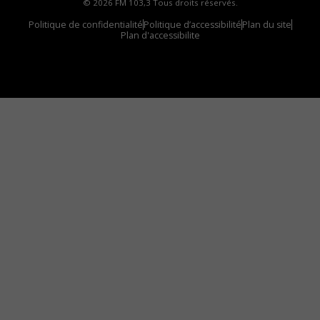
© 2026 FM 103,3 Tous droits réservés.
Politique de confidentialité
Politique d’accessibilité
Plan du site
Plan d'accessibilite
Comment installer notre vignette sur votre
appareil mobile