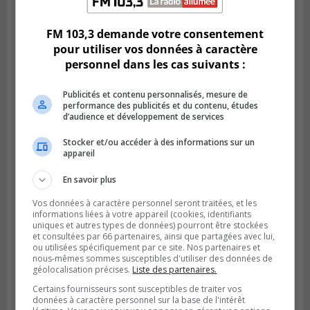
FM 103,3 demande votre consentement
pour utiliser vos données à caractère
personnel dans les cas suivants :
Publicités et contenu personnalisés, mesure de
performance des publicités et du contenu, études
d’audience et développement de services
Stocker et/ou accéder à des informations sur un
appareil
En savoir plus
GREENFIELD PARK
Publié le 31 juillet 2026 à 16h45
Des firmes de Longueuil vont participer
Vos données à caractère personnel seront traitées, et les
informations liées à votre appareil (cookies, identifiants
aux méga-travaux de l’hôpital Charles-
uniques et autres types de données) pourront être stockées
Le Moyne
et consultées par 66 partenaires, ainsi que partagées avec lui,
ou utilisées spécifiquement par ce site. Nos partenaires et
nous-mêmes sommes susceptibles d'utiliser des données de
géolocalisation précises.
Liste des partenaires.
Certains fournisseurs sont susceptibles de traiter vos
données à caractère personnel sur la base de l'intérêt