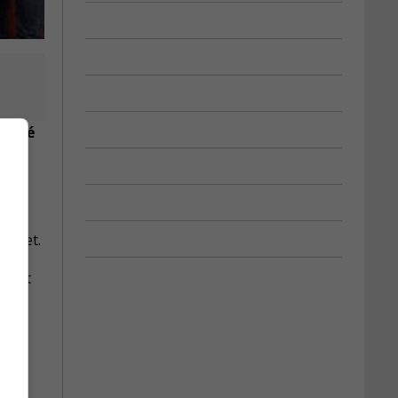
versé
anchet.
rojet