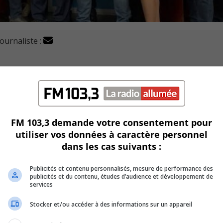
journaliste :
puté de Sanguinet entre 2012 et 2016, Alain Therrien a tra
Prairie.
our le parti.
FM 103,3 demande votre consentement pour
utiliser vos données à caractère personnel
édérale d’octobre prochain aux côtés du chef Yves-François Bl
dans les cas suivants :
endre l’économie régionale, l’agriculture, les valeurs et le p
Publicités et contenu personnalisés, mesure de performance des
publicités et du contenu, études d’audience et développement de
services
la laïcité de l’État et le français comme langue commune au
Stocker et/ou accéder à des informations sur un appareil