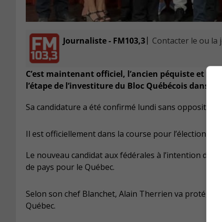
|
Journaliste - FM103,3
Contacter le ou la 
C’est maintenant officiel, l’ancien péquiste et dé
l’étape de l’investiture du Bloc Québécois dans La 
Sa candidature a été confirmé lundi sans opposition p
Il est officiellement dans la course pour l’élection f
Le nouveau candidat aux fédérales à l’intention de déf
de pays pour le Québec.
Selon son chef Blanchet, Alain Therrien va protéger 
Québec.