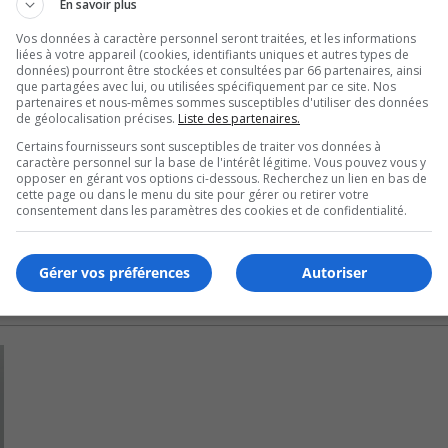
En savoir plus
ence à Ottawa pour les citoyens de La Prairie, comparativeme
Vos données à caractère personnel seront traitées, et les informations
liées à votre appareil (cookies, identifiants uniques et autres types de
données) pourront être stockées et consultées par 66 partenaires, ainsi
nt les entreprises, la qualité de vie et les valeurs et sont prê
que partagées avec lui, ou utilisées spécifiquement par ce site. Nos
ont à l’encontre des intérêts des citoyens.
partenaires et nous-mêmes sommes susceptibles d'utiliser des données
de géolocalisation précises.
Liste des partenaires.
nvestiture à Candiac.
Certains fournisseurs sont susceptibles de traiter vos données à
caractère personnel sur la base de l'intérêt légitime. Vous pouvez vous y
opposer en gérant vos options ci-dessous. Recherchez un lien en bas de
cette page ou dans le menu du site pour gérer ou retirer votre
consentement dans les paramètres des cookies et de confidentialité.
Gérer vos préférences
Autoriser