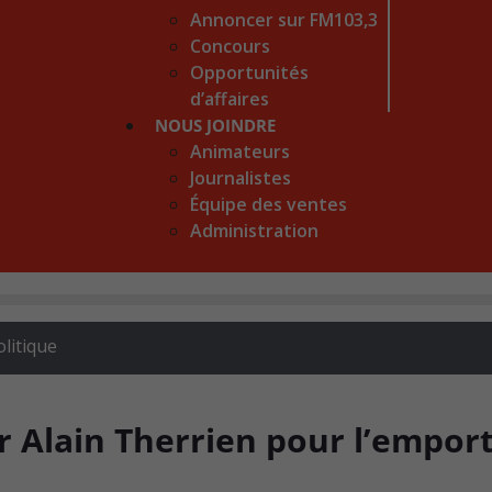
Annoncer sur FM103,3
Concours
Opportunités
d’affaires
NOUS JOINDRE
Animateurs
Journalistes
Équipe des ventes
Administration
olitique
r Alain Therrien pour l’empor