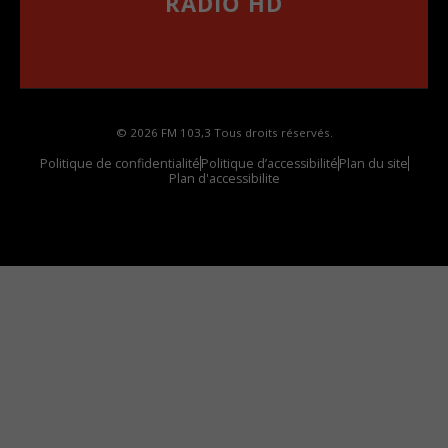
RADIO HD
••••••••••••••••••
Comment synthoniser la fréquence HD dans
votre voiture
© 2026 FM 103,3 Tous droits réservés.
Politique de confidentialité
Politique d’accessibilité
Plan du site
Plan d'accessibilite