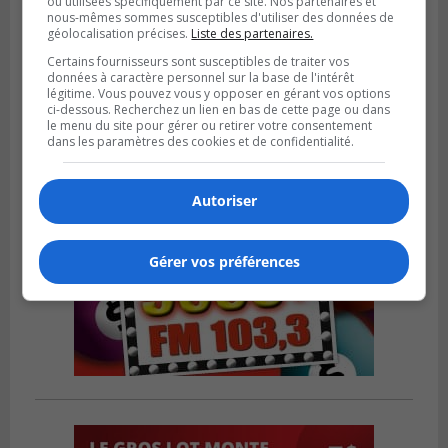
ou utilisées spécifiquement par ce site. Nos partenaires et
VIEUX-LONGUEUIL
nous-mêmes sommes susceptibles d'utiliser des données de
Publié le 3 août 2026 à 14h47
géolocalisation précises.
Liste des partenaires.
Le Livre bleu rassemble 200 curieux à
Certains fournisseurs sont susceptibles de traiter vos
Longueuil
données à caractère personnel sur la base de l'intérêt
légitime. Vous pouvez vous y opposer en gérant vos options
ci-dessous. Recherchez un lien en bas de cette page ou dans
le menu du site pour gérer ou retirer votre consentement
dans les paramètres des cookies et de confidentialité.
Autoriser
Gérer vos préférences