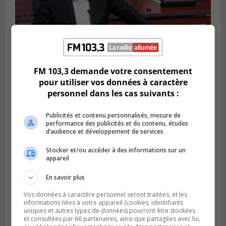
FM 103,3 demande votre consentement
LONGUEUIL
Publié le 4 août 2026 à 08h28
pour utiliser vos données à caractère
Longueuil demande de reporter une
personnel dans les cas suivants :
élection partielle
Publicités et contenu personnalisés, mesure de
performance des publicités et du contenu, études
d’audience et développement de services
Stocker et/ou accéder à des informations sur un
appareil
En savoir plus
Vos données à caractère personnel seront traitées, et les
informations liées à votre appareil (cookies, identifiants
uniques et autres types de données) pourront être stockées
et consultées par 66 partenaires, ainsi que partagées avec lui,