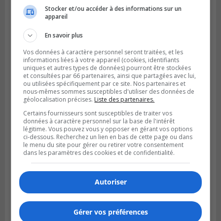
Stocker et/ou accéder à des informations sur un
LONGUEUIL
appareil
Publié le 4 août 2026 à 08h28
Longueuil demande de reporter une
En savoir plus
élection partielle
Vos données à caractère personnel seront traitées, et les
informations liées à votre appareil (cookies, identifiants
uniques et autres types de données) pourront être stockées
et consultées par 66 partenaires, ainsi que partagées avec lui,
ou utilisées spécifiquement par ce site. Nos partenaires et
nous-mêmes sommes susceptibles d'utiliser des données de
géolocalisation précises.
Liste des partenaires.
Certains fournisseurs sont susceptibles de traiter vos
données à caractère personnel sur la base de l'intérêt
légitime. Vous pouvez vous y opposer en gérant vos options
ci-dessous. Recherchez un lien en bas de cette page ou dans
le menu du site pour gérer ou retirer votre consentement
dans les paramètres des cookies et de confidentialité.
VIEUX-LONGUEUIL
Autoriser
Publié le 3 août 2026 à 14h47
Le Livre bleu rassemble 200 curieux à
Longueuil
Gérer vos préférences