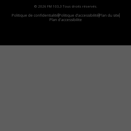
© 2026 FM 103,3 Tous droits réservés.
Politique de confidentialité
Politique d’accessibilité
Plan du site
Plan d'accessibilite
Comment installer notre vignette sur votre
appareil mobile