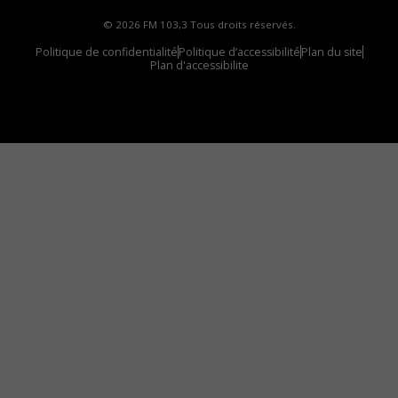
© 2026 FM 103,3 Tous droits réservés.
Politique de confidentialité
Politique d’accessibilité
Plan du site
Plan d'accessibilite
Comment installer notre vignette sur votre
appareil mobile