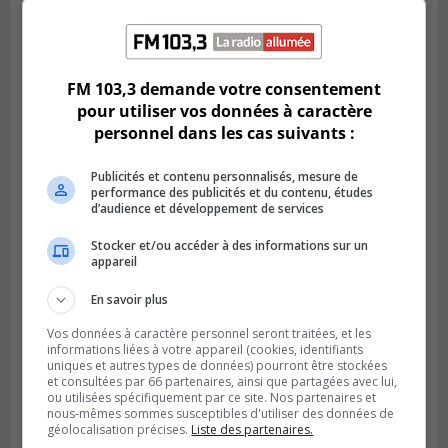
BOUCHERVILLE
Publié le 5 août 2026 à 06h54
La SQ recense 18 décès pendant les
FM 103,3 demande votre consentement
vacances de la construction
pour utiliser vos données à caractère
personnel dans les cas suivants :
Publicités et contenu personnalisés, mesure de
performance des publicités et du contenu, études
d’audience et développement de services
Stocker et/ou accéder à des informations sur un
appareil
En savoir plus
Vos données à caractère personnel seront traitées, et les
informations liées à votre appareil (cookies, identifiants
uniques et autres types de données) pourront être stockées
Publié le 5 août 2026 à 06h45
et consultées par 66 partenaires, ainsi que partagées avec lui,
L’armée appelée à vérifier une grenade
ou utilisées spécifiquement par ce site. Nos partenaires et
trouvée dans un camping
nous-mêmes sommes susceptibles d'utiliser des données de
géolocalisation précises.
Liste des partenaires.