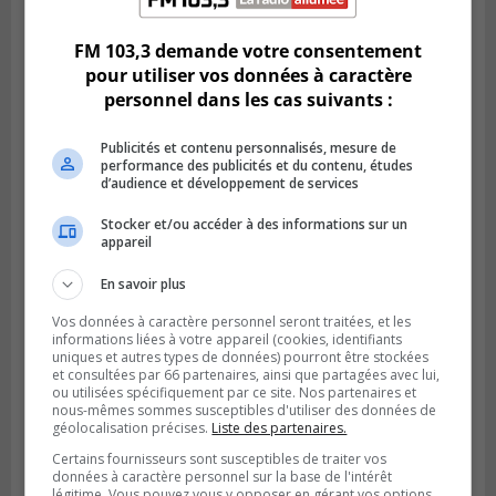
vers la victoire à Laval
FM 103,3 demande votre consentement
pour utiliser vos données à caractère
personnel dans les cas suivants :
Publicités et contenu personnalisés, mesure de
performance des publicités et du contenu, études
d’audience et développement de services
Stocker et/ou accéder à des informations sur un
appareil
En savoir plus
LONGUEUIL
Publié le 5 août 2026 à 08h38
Vos données à caractère personnel seront traitées, et les
Les Ducs s’inclinent 4‑3 face à ABC 16U
informations liées à votre appareil (cookies, identifiants
uniques et autres types de données) pourront être stockées
dans un match serré à Longueuil
et consultées par 66 partenaires, ainsi que partagées avec lui,
ou utilisées spécifiquement par ce site. Nos partenaires et
nous-mêmes sommes susceptibles d'utiliser des données de
géolocalisation précises.
Liste des partenaires.
Certains fournisseurs sont susceptibles de traiter vos
données à caractère personnel sur la base de l'intérêt
légitime. Vous pouvez vous y opposer en gérant vos options