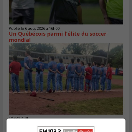
Publié le 6 août 2026 à 16h00
Un Québécois parmi l’élite du soccer
mondial
LONGUEUIL
Publié le 6 août 2026 à 05h11
Une poussée tardive propulse les Ducs