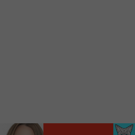
d’accueil rapidement.
Voici la procédure ;)
À partir de votre téléphone, allez sur le site
internet de la Radio allumée au
www.fm1033.ca
Ensuite cliquez sur l’icône situé au bas de
votre écran
(celui qui représente un carré incluant une
flèche dirigé vers le haut)
Cliquez maintenant sur l’option Ajouter sur
l’écran d’accueil et vous verrez apparaître le
logo du FM 103,3
Faites Enregistrer en haut à droite.
Et voilà! Toutes les infos et l’écoute de votre radio
locale vous sont maintenant accessibles en un clic!