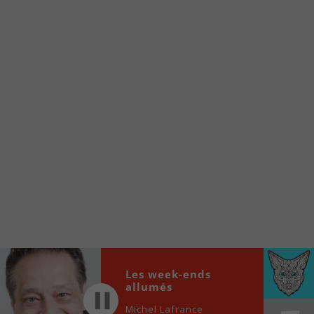
Voici la procédure ;)
À partir de votre téléphone, allez sur le site
internet de la Radio allumée au
www.fm1033.ca
Ensuite cliquez sur l’icône situé au bas de
votre écran
(celui qui représente un carré incluant une
flèche dirigé vers le haut)
Cliquez maintenant sur l’option Ajouter sur
l’écran d’accueil et vous verrez apparaître le
logo du FM 103,3
Faites Enregistrer en haut à droite.
Et voilà! Toutes les infos et l’écoute de votre radio
locale vous sont maintenant accessibles en un clic!
Les week-ends
Audio
00:00
00:00
allumés
Player
Michel Lafrance