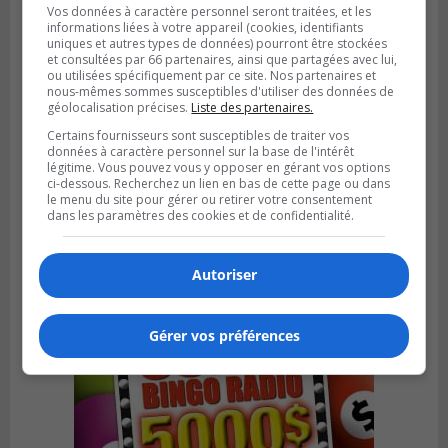
Vos données à caractère personnel seront traitées, et les
informations liées à votre appareil (cookies, identifiants
uniques et autres types de données) pourront être stockées
et consultées par 66 partenaires, ainsi que partagées avec lui,
ou utilisées spécifiquement par ce site. Nos partenaires et
nous-mêmes sommes susceptibles d'utiliser des données de
géolocalisation précises.
Liste des partenaires.
Certains fournisseurs sont susceptibles de traiter vos
données à caractère personnel sur la base de l'intérêt
VIEUX-LONGUEUIL
légitime. Vous pouvez vous y opposer en gérant vos options
Publié le 31 juillet 2026 à 14h20
ci-dessous. Recherchez un lien en bas de cette page ou dans
Le RTL dévoile sa nouvelle flotte de
le menu du site pour gérer ou retirer votre consentement
transport adapté
dans les paramètres des cookies et de confidentialité.
Autoriser
Gérer vos préférences