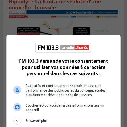
Hippolyte-La Fontaine se dote d’une
nouvelle chaussée
FM 103,3 demande votre consentement
pour utiliser vos données à caractère
personnel dans les cas suivants :
BOUCHERVILLE
Publicités et contenu personnalisés, mesure de
Publié le 5 août 2026 à 15h25
performance des publicités et du contenu, études
Le MTMD annonce des fermetures sur
d’audience et développement de services
l’autoroute 20 à Boucherville
Stocker et/ou accéder à des informations sur un
appareil
En savoir plus