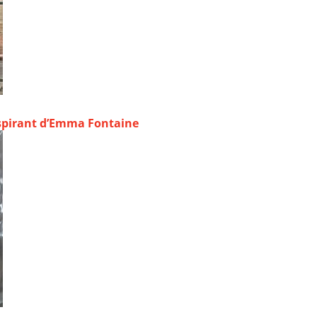
inspirant d’Emma Fontaine