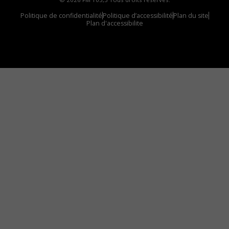
Politique de confidentialité
Politique d’accessibilité
Plan du site
Plan d'accessibilite
Comment installer notre vignette sur votre
appareil mobile