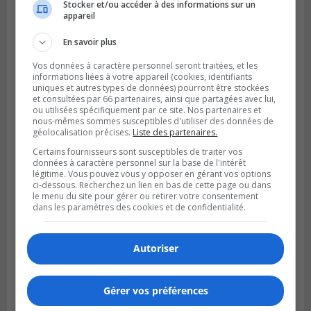
Stocker et/ou accéder à des informations sur un
VIEUX-LONGUEUIL
appareil
Publié le 5 août 2026 à 09h30
Lysa Bélaicha assure les services aux
En savoir plus
citoyens du district Michel‑Chartrand
Vos données à caractère personnel seront traitées, et les
informations liées à votre appareil (cookies, identifiants
uniques et autres types de données) pourront être stockées
et consultées par 66 partenaires, ainsi que partagées avec lui,
ou utilisées spécifiquement par ce site. Nos partenaires et
nous-mêmes sommes susceptibles d'utiliser des données de
géolocalisation précises.
Liste des partenaires.
Certains fournisseurs sont susceptibles de traiter vos
données à caractère personnel sur la base de l'intérêt
légitime. Vous pouvez vous y opposer en gérant vos options
ci-dessous. Recherchez un lien en bas de cette page ou dans
le menu du site pour gérer ou retirer votre consentement
dans les paramètres des cookies et de confidentialité.
LONGUEUIL
Publié le 4 août 2026 à 08h28
Autoriser
Longueuil demande de reporter une
élection partielle
Gérer vos préférences