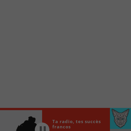
Voici la procédure ;)
À partir de votre téléphone, allez sur le site
internet de la Radio allumée au
www.fm1033.ca
Ensuite cliquez sur l’icône situé au bas de
votre écran
(celui qui représente un carré incluant une
flèche dirigé vers le haut)
Cliquez maintenant sur l’option Ajouter sur
l’écran d’accueil et vous verrez apparaître le
logo du FM 103,3
Faites Enregistrer en haut à droite.
Et voilà! Toutes les infos et l’écoute de votre radio
locale vous sont maintenant accessibles en un clic!
Audio
Ta radio, tes succès
00:00
00:00
Player
francos