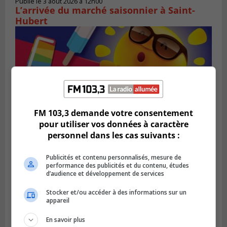
Publié le 3 août 2026 à 12h00
L’arrivée du marché saisonnier à Saint-
Hubert
FM 103,3 demande votre consentement
pour utiliser vos données à caractère
personnel dans les cas suivants :
SAINT-BRUNO-DE-MONTARVILLE
Publicités et contenu personnalisés, mesure de
Publié le 2 août 2026 à 08h06
performance des publicités et du contenu, études
La Fête des parcs est de retour à Saint-
d’audience et développement de services
Bruno
Stocker et/ou accéder à des informations sur un
appareil
En savoir plus