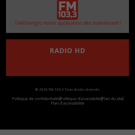
Téléchargez notre application dès maintenant !
RADIO HD
••••••••••••••••••
Comment synthoniser la fréquence HD dans
votre voiture
© 2026 FM 103,3 Tous droits réservés.
Politique de confidentialité
Politique d’accessibilité
Plan du site
Plan d'accessibilite