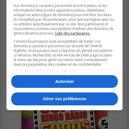
Vos données à caractère personnel seront traitées, et les
informations liées à votre appareil (cookies, identifiants
uniques et autres types de données) pourront être stockées
et consultées par 66 partenaires, ainsi que partagées avec lui,
ou utilisées spécifiquement par ce site. Nos partenaires et
nous-mêmes sommes susceptibles d'utiliser des données de
géolocalisation précises.
Liste des partenaires.
Certains fournisseurs sont susceptibles de traiter vos
données à caractère personnel sur la base de l'intérêt
légitime. Vous pouvez vous y opposer en gérant vos options
SAINT-CATHERINE
ci-dessous. Recherchez un lien en bas de cette page ou dans
Publié le 30 juillet 2026 à 07h58
le menu du site pour gérer ou retirer votre consentement
Sainte-Catherine prolonge son aide
dans les paramètres des cookies et de confidentialité.
financière au Complexe Le Partage
Autoriser
Gérer vos préférences