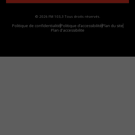
© 2026 FM 103,3 Tous droits réservés.
Politique de confidentialité
Politique d’accessibilité
Plan du site
Plan d'accessibilite
Comment installer notre vignette sur votre
appareil mobile