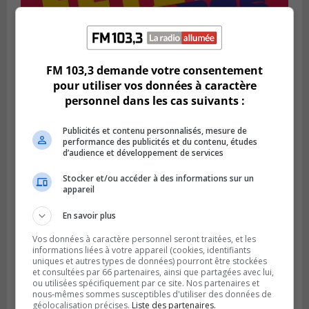
SAINT-BRUNO-DE-MONTARVILLE
Publié le 2 août 2026 à 08h06
La Fête des parcs est de retour à Saint-
FM 103,3 demande votre consentement
Bruno
pour utiliser vos données à caractère
personnel dans les cas suivants :
Publicités et contenu personnalisés, mesure de
performance des publicités et du contenu, études
d’audience et développement de services
Stocker et/ou accéder à des informations sur un
appareil
En savoir plus
Vos données à caractère personnel seront traitées, et les
informations liées à votre appareil (cookies, identifiants
uniques et autres types de données) pourront être stockées
SAINT-CATHERINE
et consultées par 66 partenaires, ainsi que partagées avec lui,
Publié le 30 juillet 2026 à 07h58
ou utilisées spécifiquement par ce site. Nos partenaires et
Sainte-Catherine prolonge son aide
nous-mêmes sommes susceptibles d'utiliser des données de
financière au Complexe Le Partage
géolocalisation précises.
Liste des partenaires.